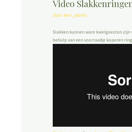
Video Slakkenringe
Door
kerr_admin
Slakken kunnen ware kwelgeesten zijn v
behulp van een voorraadje koperen ring