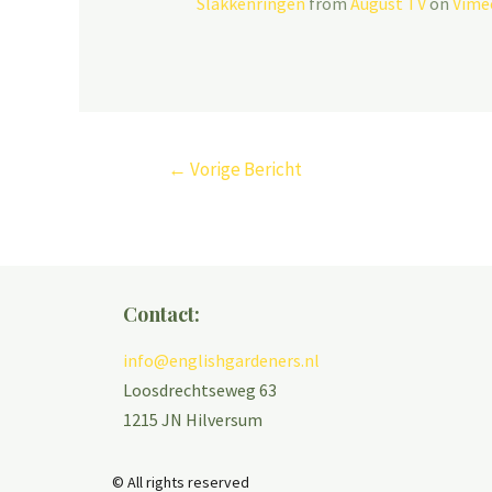
Slakkenringen
from
August TV
on
Vime
←
Vorige Bericht
Contact:
info@englishgardeners.nl
Loosdrechtseweg 63
1215 JN Hilversum
© All rights reserved