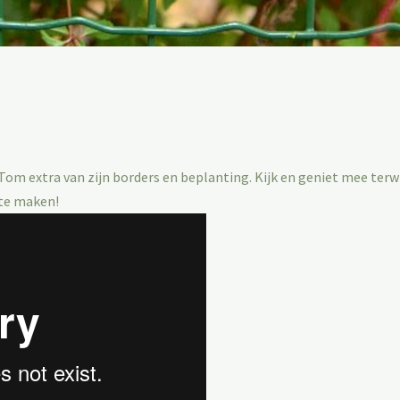
om extra van zijn borders en beplanting. Kijk en geniet mee terwi
 te maken!