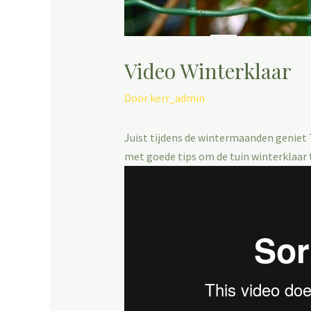
Video Winterklaar
Door
kerr_admin
Juist tijdens de wintermaanden geniet T
met goede tips om de tuin winterklaar